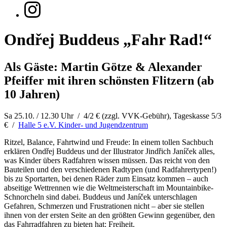
Ondřej Buddeus „Fahr Rad!“
Als Gäste: Martin Götze & Alexander
Pfeiffer mit ihren schönsten Flitzern (ab
10 Jahren)
Sa 25.10. / 12.30 Uhr
/
4/2 € (zzgl. VVK-Gebühr), Tageskasse 5/3
€
/
Halle 5 e.V. Kinder- und Jugendzentrum
Ritzel, Balance, Fahrtwind und Freude: In einem tollen Sachbuch
erklären Ondřej Buddeus und der Illustrator Jindřich Janíček alles,
was Kinder übers Radfahren wissen müssen. Das reicht von den
Bauteilen und den verschiedenen Radtypen (und Radfahrertypen!)
bis zu Sportarten, bei denen Räder zum Einsatz kommen – auch
abseitige Wettrennen wie die Weltmeisterschaft im Mountainbike-
Schnorcheln sind dabei. Buddeus und Janíček unterschlagen
Gefahren, Schmerzen und Frustrationen nicht – aber sie stellen
ihnen von der ersten Seite an den größten Gewinn gegenüber, den
das Fahrradfahren zu bieten hat: Freiheit.